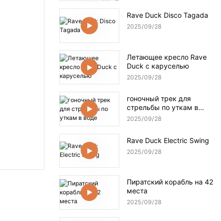
Rave Duck Disco Tagada
2025
09
28
Летающее кресло Rave
Duck с каруселью
2025
09
28
гоночный трек для
стрельбы по уткам в
воде
2025
09
28
Rave Duck Electric Swing
2025
09
28
Пиратский корабль на 42
места
2025
09
28