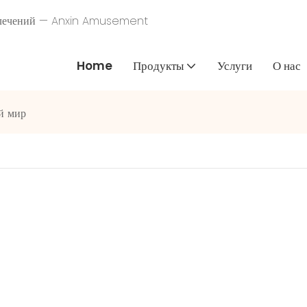
звлечений — Anxin Amusement
Home
Продукты
Услуги
О нас
й мир