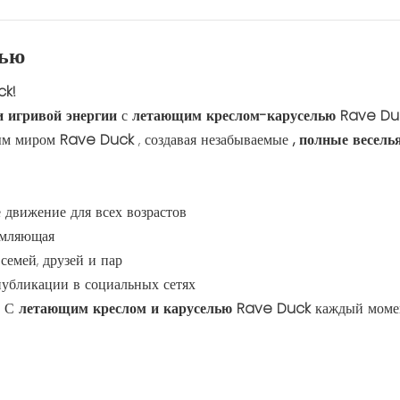
лью
ck!
и игривой энергии
с
летающим креслом-каруселью Rave Du
вым миром
Rave Duck
, создавая незабываемые
, полные весель
движение для всех возрастов
омляющая
семей, друзей и пар
публикации в социальных сетях
. С
летающим креслом и каруселью Rave Duck
каждый моме