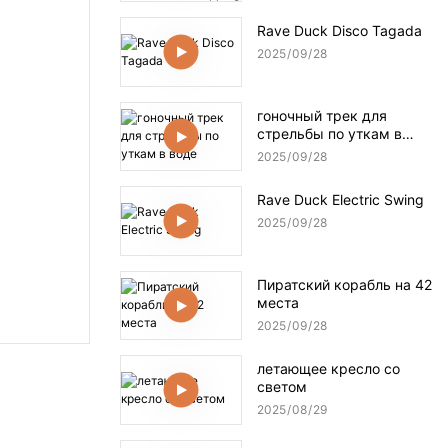
Rave Duck Disco Tagada
2025
09
28
гоночный трек для
стрельбы по уткам в
воде
2025
09
28
Rave Duck Electric Swing
2025
09
28
Пиратский корабль на 42
места
2025
09
28
летающее кресло со
светом
2025
08
29