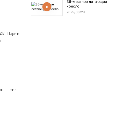
36-местное летающее
кресло
2025
08
29
ck
. Парите
я
нт — это