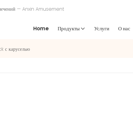
звлечений — Anxin Amusement
Home
Продукты
Услуги
О нас
k с каруселью