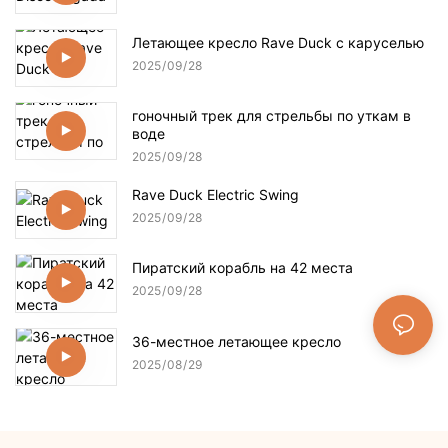
Летающее кресло Rave Duck с каруселью
2025
09
28
гоночный трек для стрельбы по уткам в
воде
2025
09
28
Rave Duck Electric Swing
2025
09
28
Пиратский корабль на 42 места
2025
09
28
36-местное летающее кресло
2025
08
29