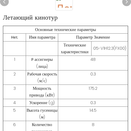
Летающий кинотур
Основные технические параметры
Имя параметра
Параметр Значение
Нет.
Технические
05-V1H12.3(FX00)
характеристики
1
ассигнеры
48
P
(лица)
2
Рабочая скорость
0.3
(м/с)
3
Мощность
175.2
привода (кВт)
4
Ускорение (g)
0.3
5
Высота гусеницы
14.5
(м)
6
Количество
8