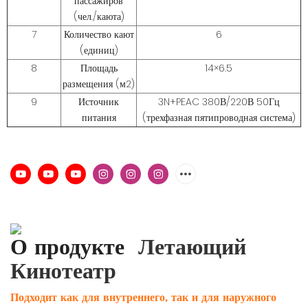
пассажиров
(чел./каюта)
7
Количество кают
6
(единиц)
8
Площадь
14×6.5
размещения (м2)
9
Источник
3N+PEAC 380В/220В 50Гц
питания
(трехфазная пятипроводная система)
О продукте
Летающий
Кинотеатр
Подходит как для внутреннего, так и для наружного