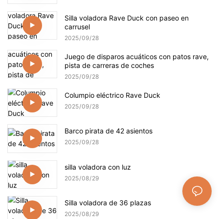
Silla voladora Rave Duck con paseo en
carrusel
2025
09
28
Juego de disparos acuáticos con patos rave,
pista de carreras de coches
2025
09
28
Columpio eléctrico Rave Duck
2025
09
28
Barco pirata de 42 asientos
2025
09
28
silla voladora con luz
2025
08
29
Silla voladora de 36 plazas
2025
08
29