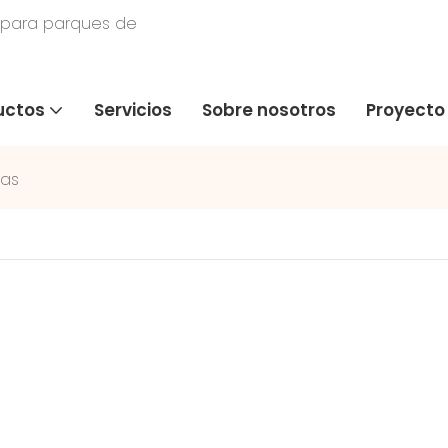
 para parques de
uctos
Servicios
Sobre nosotros
Proyecto
zas