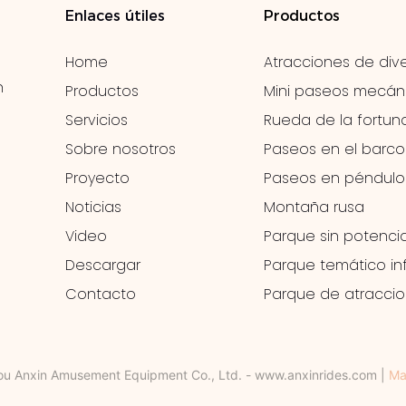
Enlaces útiles
Productos
Home
Atracciones de dive
n
Productos
Mini paseos mecán
Servicios
Rueda de la fortun
Sobre nosotros
Paseos en el barco
Proyecto
Paseos en péndulo
Noticias
Montaña rusa
Video
Parque sin potenci
Descargar
Parque temático inf
Contacto
Parque de atracci
u Anxin Amusement Equipment Co., Ltd. -
www.anxinrides.com
|
Map