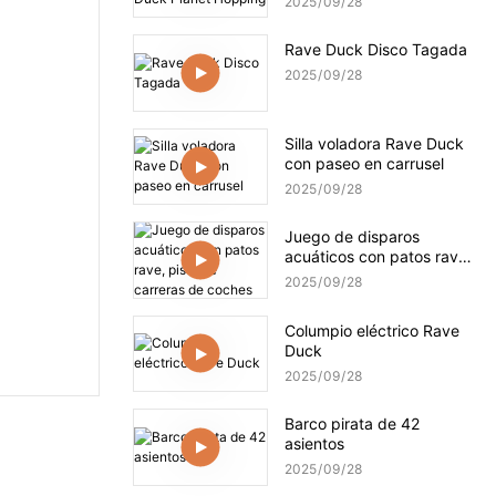
2025
09
28
Rave Duck Disco Tagada
2025
09
28
Silla voladora Rave Duck
con paseo en carrusel
2025
09
28
Juego de disparos
acuáticos con patos rave,
pista de carreras de
2025
09
28
coches
Columpio eléctrico Rave
Duck
2025
09
28
Barco pirata de 42
asientos
2025
09
28