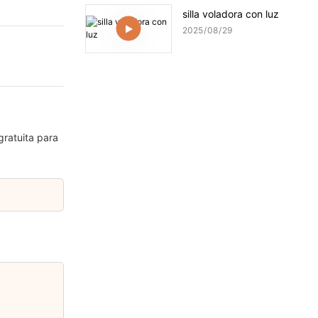
silla voladora con luz
2025
08
29
gratuita para