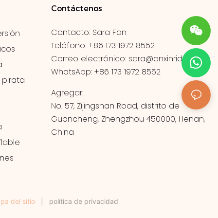
Contáctenos
Contacto: Sara Fan
rsión
Teléfono: +86 173 1972 8552
icos
Correo electrónico:
sara@anxinrides.com
a
WhatsApp: +86 173 1972 8552
 pirata
Agregar:
No. 57, Zijingshan Road, distrito de
Guancheng, Zhengzhou 450000, Henan,
a
China
lable
ones
a del sitio
|
política de privacidad