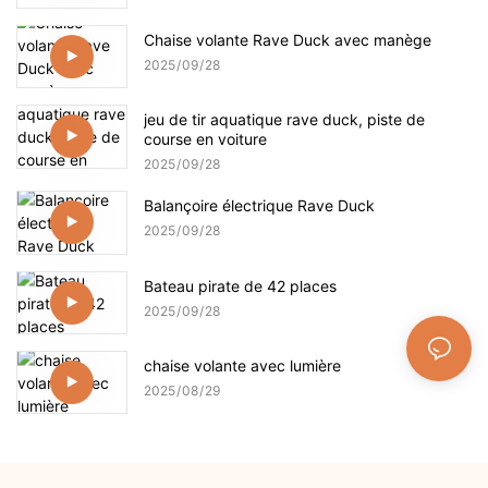
Chaise volante Rave Duck avec manège
2025
09
28
jeu de tir aquatique rave duck, piste de
course en voiture
2025
09
28
Balançoire électrique Rave Duck
2025
09
28
Bateau pirate de 42 places
2025
09
28
chaise volante avec lumière
2025
08
29