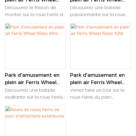
Rides 88m
Rides 66m
Découvrez le frisson de
Découvrez une balade
monter sur la roue Ferris de
passionnante sur la roue
88 m du parc d'attractions
Ferris du parc d'attractions
extérieures. Profitez d'une
en plein air, dominant à
vue panoramique sur le
une hauteur de 66 mètres.
parc et les environs du
Profitez d'une vue
haut de cette attraction
imprenable sur
emblématique
l'environnement pendant
que vous planez au-
dessus du parc dans cette
Park d'amusement en
Park d'amusement en
attraction emblématique
plein air Ferris Wheel
plein air Ferris Wheel
Rides 49m
Rides 42M
Découvrez une balade
Venez faire un tour sur la
exaltante sur la roue Ferris
roue Ferris du parc
du parc d'attractions
d'attractions en plein air,
extérieures, dominant à
atteignant des hauteurs de
une hauteur de 49 mètres.
42 mètres pour une vue
Émerveillez-vous par des
imprenable sur les
vues à couper le souffle
environs. Cette attraction