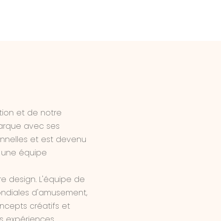
tion et de notre
arque avec ses
onnelles et est devenu
s une équipe
re design. L'équipe de
ondiales d'amusement,
ncepts créatifs et
s expériences