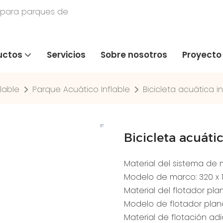
 para parques de
uctos
Servicios
Sobre nosotros
Proyecto
lable
Parque Acuático Inflable
Bicicleta acuática in
Bicicleta acuáti
Material del sistema de 
Modelo de marco: 320 x 1
Material del flotador pla
Modelo de flotador plan
Material de flotación ad