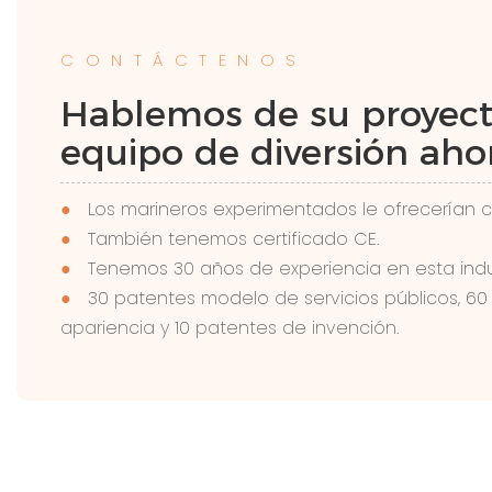
CONTÁCTENOS
Hablemos de su proyec
equipo de diversión ahor
●
Los marineros experimentados le ofrecerían c
●
También tenemos certificado CE.
●
Tenemos 30 años de experiencia en esta indus
●
30 patentes modelo de servicios públicos, 60
apariencia y 10 patentes de invención.