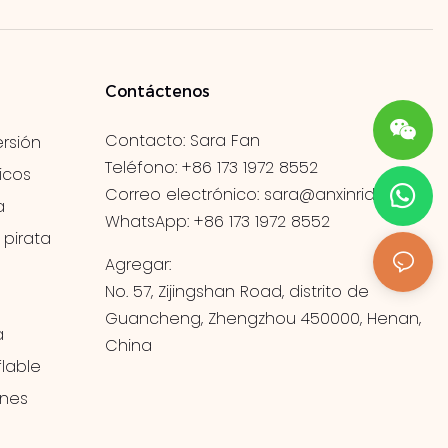
Contáctenos
Contacto: Sara Fan
rsión
Teléfono: +86 173 1972 8552
icos
Correo electrónico:
sara@anxinrides.com
a
WhatsApp: +86 173 1972 8552
 pirata
Agregar:
No. 57, Zijingshan Road, distrito de
Guancheng, Zhengzhou 450000, Henan,
a
China
lable
ones