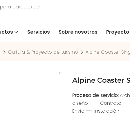
 para parques de
uctos
Servicios
Sobre nosotros
Proyecto
a
Cultura & Proyecto de turismo
Alpine Coaster Sing
Alpine Coaster S
Proceso de servicio:
Arch
diseño ---- Contrato ---
Envío --- Instalación