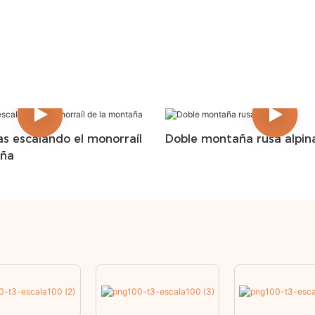
s escalando el monorraíl
Doble montaña rusa alpina
aña