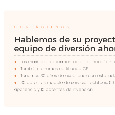
CONTÁCTENOS
Hablemos de su proyec
equipo de diversión ahor
●
Los marineros experimentados le ofrecerían c
●
También tenemos certificado CE.
●
Tenemos 30 años de experiencia en esta indus
●
30 patentes modelo de servicios públicos, 60
apariencia y 10 patentes de invención.