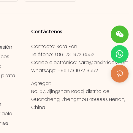
Contáctenos
Contacto: Sara Fan
rsión
Teléfono: +86 173 1972 8552
icos
Correo electrónico:
sara@anxinrides.com
a
WhatsApp: +86 173 1972 8552
 pirata
Agregar:
No. 57, Zijingshan Road, distrito de
Guancheng, Zhengzhou 450000, Henan,
a
China
lable
ones