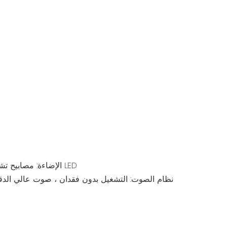
الإضاءة: مصابيح تشغيل كاملة اللون في جميع أنحاء القطار ، المصابيح الأمامية المزدوجة LED
نظام الصوت: التشغيل بدون فقدان ، صوت عالي الدق