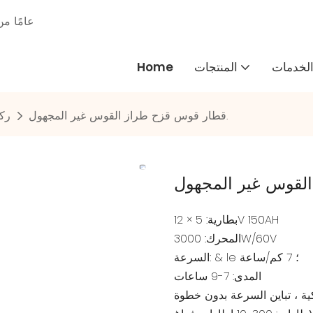
30 عامًا
لخدمات
المنتجات
Home
قطار قوس قزح طراز القوس غير المجهول.
رك
بطارية: 5 × 12V 150AH
المحرك: 3000W/60V
السرعة: & le ؛ 7 كم/ساعة
المدى: 7-9 ساعات
يكية ، تباين السرعة بدون خطوة