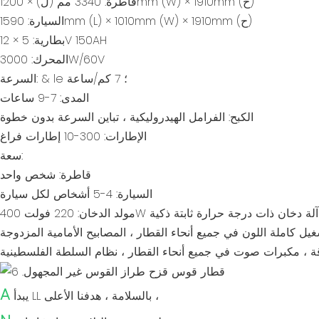
قاطرة: 3340 مم (ل) × 1200mm (W) × 1910mm (ح)
السيارة: 1590mm (L) × 1010mm (W) × 1910mm (ح)
بطارية: 5 × 12V 150AH
المحرك: 3000W/60V
السرعة: & le ؛ 7 كم/ساعة
المدى: 7-9 ساعات
الكبح: الفرامل الهيدروليكية ، تباين السرعة بدون خطوة
الإطارات: 300-10 إطارات فراغ
سعة:
قاطرة: شخص واحد
السيارة: 4-5 أشخاص لكل سيارة
مولد الدخان: 220 فولت 400W آلة دخان ذات درجة حرارة ثابتة ذكية
ة ، مكبرات صوت في جميع أنحاء القطار ، نظام السلطة الفلسطينية
A
يبدأ LL بالسلامة ، هدفنا الأعلى ،