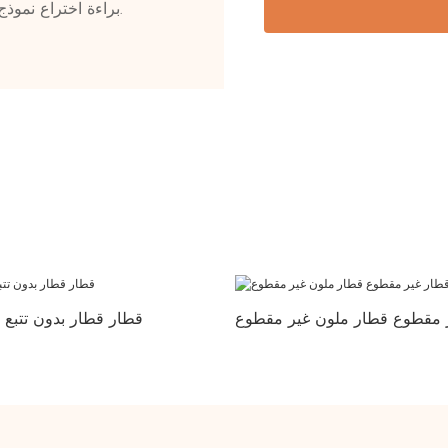
30 براءة اختراع نموذج المنفعة، و60 براءة اختراع المظهر و10 براءات اختراع.
 مقطوع قطار ملون غير مقطوع
قطار قطار بدون تتبع ق