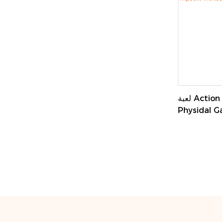
لعبة Action Show Probrable Court
Physidal 
Game