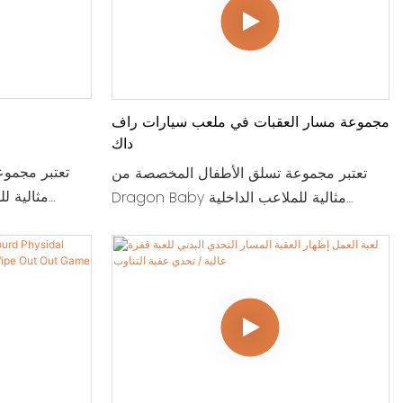
مجموعة مسار العقبات في ملعب سيارات راف
داك
تعتبر مجمو
تعتبر مجموعة تسلق الأطفال المخصصة من
Dragon Baby مثالية للملاعب الداخلية
ومراكز الرعا
ومراكز الرعاية النهارية التي تسعى إلى خلق
بيئة لعب ممتعة
بيئة لعب ممتعة وآمنة للأطفال الصغار. تتضمن
هذه المجموعة 
هذه المجموعة القابلة للتخصيص هياكل التسلق
والمنزلقات والع
والمنزلقات والعناصر التفاعلية المصممة لتعزيز
النشاط البدن
النشاط البدني واللعب الخيالي. بفضل موضوع
التنين النابض ب
التنين النابض بالحياة، ستبقي منطقة اللعب هذه
الأطفال مس
الأطفال مستمتعين لساعات بينما تساعدهم
أيضًا على
أيضًا على تطوير المهارات الحركية المهمة