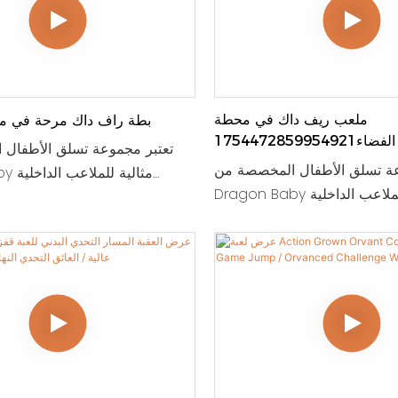
ملعب ريف داك في محطة
بطة راف داك مرحة في م
الفضاء1754472859954921
تعتبر مجموعة تسلق الأطفال
عة تسلق الأطفال المخصصة من
n Baby
Dragon Baby مثالية للملاعب الداخلية
ومراكز الرعاية النهارية التي 
ية النهارية التي تسعى إلى خلق
بيئة لعب ممتعة وآمنة للأطفال ا
 وآمنة للأطفال الصغار. تتضمن
هذه المجموعة القابلة للتخصيص 
القابلة للتخصيص هياكل التسلق
والمنزلقات والعناصر التفاعلية ال
ناصر التفاعلية المصممة لتعزيز
النشاط البدني واللعب الخيالي
ي واللعب الخيالي. بفضل موضوع
التنين النابض بالحياة، ستبقي منط
الحياة، ستبقي منطقة اللعب هذه
الأطفال مستمتعين لساعات بي
تمتعين لساعات بينما تساعدهم
أيضًا على تطوير المهارات ا
 تطوير المهارات الحركية المهمة