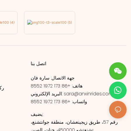
اتصل بنا
جهة الاتصال: سارة فان
هاتف: +86 173 1972 8552
رك
sara@anxinrides.com
البريد الإلكتروني:
واتساب: +86 173 1972 8552
ر
يضيف:
رقم 57، طريق زيجينغشان، منطقة جوانتشنغ،
تشنغتشو 450000، خنان، الصين