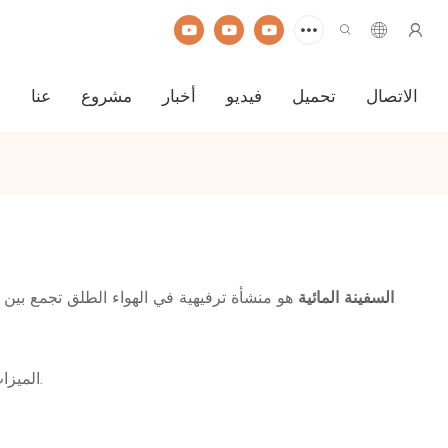
الاتصال
تحميل
فيديو
أخبار
مشروع
عنا
ا
السفينة المائية
هو منشأة ترفيهية في الهواء الطلق تجمع بين 
الميزات: بالمقارنة مع الوقايات الدوارة التقليدية ، ستعمل الوقايات المائية على المياه على الزوار أثناء الركوب ، وهو أمر مثير للاهتمام وتفاعلي.