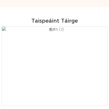
Taispeáint Táirge