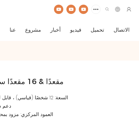
الاتصال
تحميل
فيديو
أخبار
مشروع
عنا
ا
12 مقعدًا & 16 مقعدًا سيارة رذاذ سعيدة
السعة: 12 شخصًا (قياسي) ، قابل للتخصيص بحد أقصى 16 شخصًا
دعم دوار 
العمود المركزي: مزود بمحرك ك