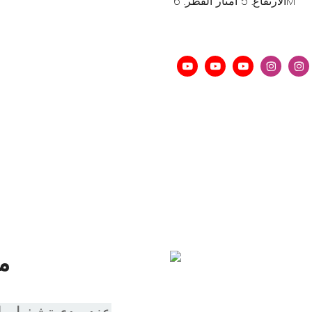
الارتفاع: 5 أمتار القطر: 6M
م