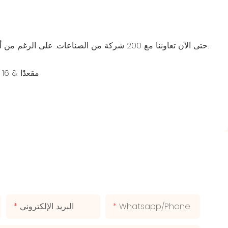
حتى الآن تعاوننا مع 200 شركة من الصناعات. على الرغم من أنها تختلف عن الصناعة والبلد ، إلا أنهم يختارون العمل معنا لنفس السبب يقدمون منتجات وخدمات عالية الجودة بأسعار أكثر تنافسية.
Whatsapp/phone
البريد الإلكتروني