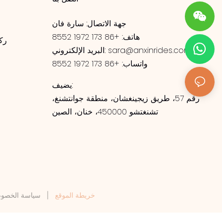
جهة الاتصال: سارة فان
هاتف: +86 173 1972 8552
رك
sara@anxinrides.com
البريد الإلكتروني:
واتساب: +86 173 1972 8552
ر
يضيف:
رقم 57، طريق زيجينغشان، منطقة جوانتشنغ،
تشنغتشو 450000، خنان، الصين
خريطة الموقع
|
سياسة الخصوص