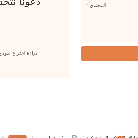
دعونا نتح
المحتوى
30 براءة اختراع نموذج المنفعة، و60 براءة اختراع المظهر و10 براءات اختراع.