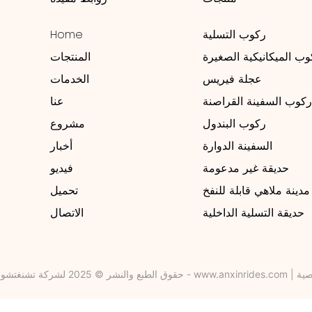
ركوب التسلية
Home
وب الميكانيكية الصغيرة
المنتجات
عجلة فيريس
الخدمات
كوب السفينة القراصنة
عنا
ركوب البندول
مشروع
السفينة الدوارة
أخبار
حديقة غير مدعومة
فيديو
مدينة ملاهي قابلة للنفخ
تحميل
حديقة التسلية الداخلية
الاتصال
ية
|
www.anxinrides.com
حقوق الطبع والنشر © 2025 لشركة تشنغتشو أنكسين لمعدات الترفيه المحدودة -