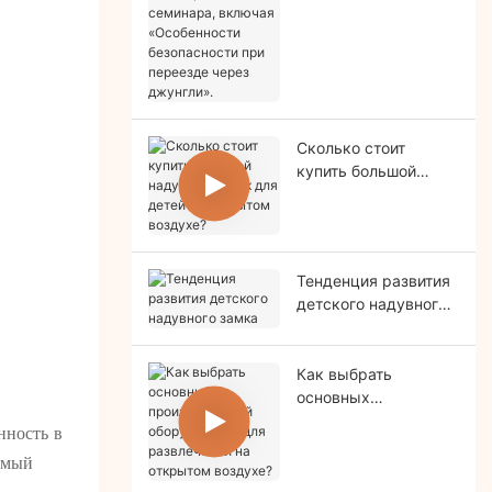
семинара, включая
«Особенности
безопасности при
переезде через
джунгли».
Сколько стоит
купить большой
надувной замок для
детей на открытом
воздухе?
Тенденция развития
детского надувного
замка
Как выбрать
основных
производителей
нность в
оборудования для
имый
развлечений на
открытом воздухе?