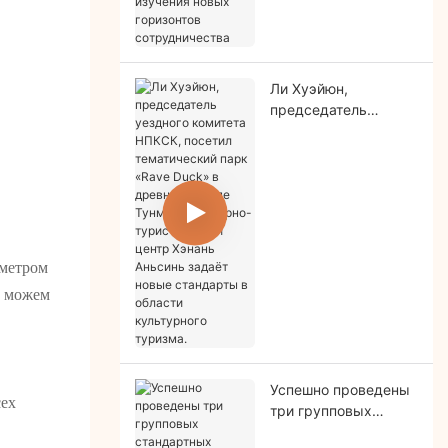
горизонтов
сотрудничества
Ли Хуэйюн,
председатель
уездного комитета
НПКСК, посетил
тематический парк
«Rave Duck» в
древнем городе
Тунмэн. Культурно-
туристический центр
аметром
Хэнань Аньсинь
ы можем
задаёт новые
стандарты в области
культурного
туризма.
Успешно проведены
сех
три групповых
стандартных