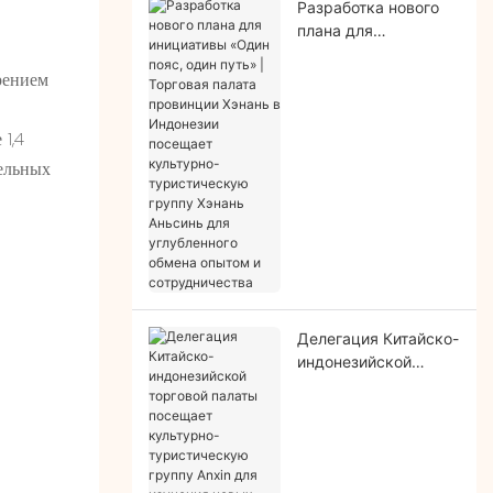
Разработка нового
плана для
инициативы «Один
пояс, один путь» |
рением
Торговая палата
провинции Хэнань в
1,4
Индонезии посещает
дельных
культурно-
туристическую
группу Хэнань
Аньсинь для
углубленного обмена
опытом и
сотрудничества
Делегация Китайско-
индонезийской
торговой палаты
посещает культурно-
туристическую
группу Anxin для
изучения новых