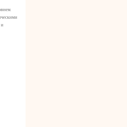
овнем.
ическими
 и