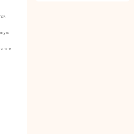
ов.
льшую
ая тем