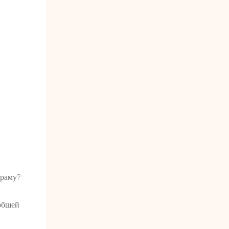
 раму?
 общей