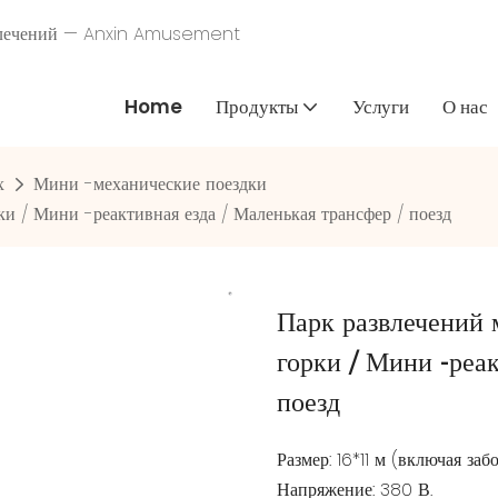
звлечений — Anxin Amusement
Home
Продукты
Услуги
О нас
х
Мини -механические поездки
и / Мини -реактивная езда / Маленькая трансфер / поезд
Парк развлечений 
горки / Мини -реак
поезд
Размер: 16*11 м (включая заб
Напряжение: 380 В.