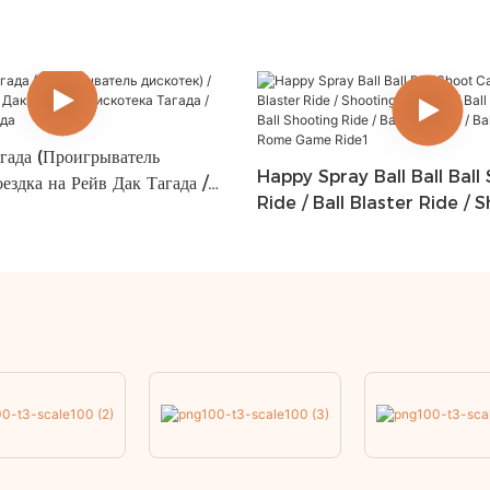
агада (Проигрыватель
Happy Spray Ball Ball Ball
оездка на Рейв Дак Тагада /
Ride / Ball Blaster Ride / 
ада / Дискотека / Тагада
Ride / Ball Cannon Ride / 
Ride / Ball Oun Ride / Ball
Rome Game Ride1