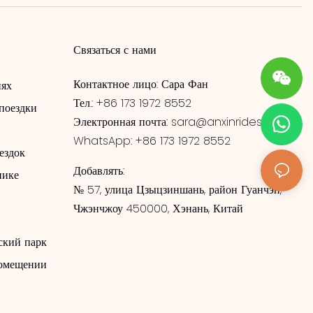
Связаться с нами
Контактное лицо: Сара Фан
иях
Тел.: +86 173 1972 8552
поездки
Электронная почта:
sara@anxinrides.com
WhatsApp: +86 173 1972 8552
ездок
Добавлять:
нике
№ 57, улица Цзыцзиншань, район Гуанчэн,
Чжэнчжоу 450000, Хэнань, Китай
ский парк
помещении