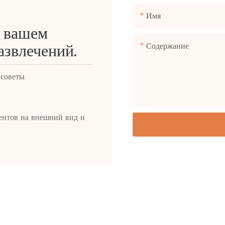
Имя
о вашем
Содержание
азвлечений.
советы.
ентов на внешний вид и