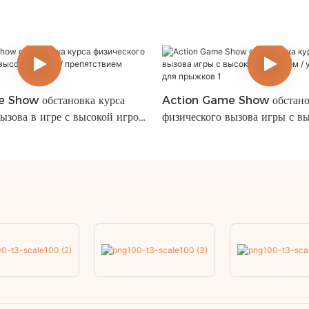
 Show обстановка курса
Action Game Show обстанов
ызова в игре с высокой игрой
физического вызова игры с в
м вызов
прыжком / узкая платформа д