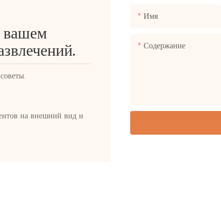
Имя
о вашем
Содержание
азвлечений.
советы.
ентов на внешний вид и