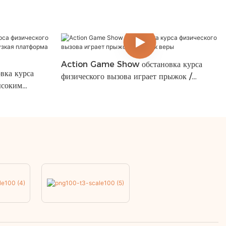
Action Game Show обстановка курса
ка курса
физического вызова играет прыжок /
ысоким
прыжок веры
ля прыжков 1