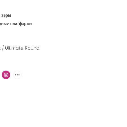
 веры
дные платформы
а / Ultimate Round