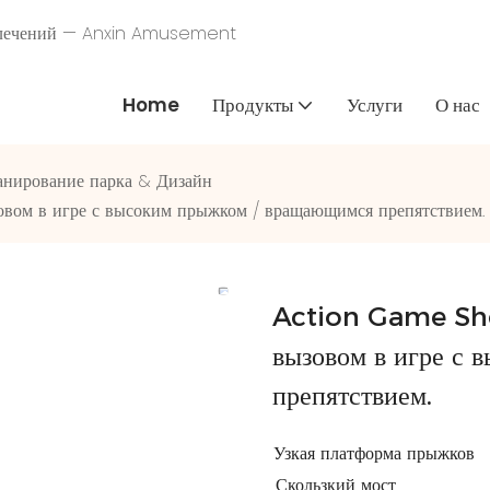
звлечений — Anxin Amusement
Home
Продукты
Услуги
О нас
анирование парка & Дизайн
вом в игре с высоким прыжком / вращающимся препятствием.
Action Game Sho
вызовом в игре с
препятствием.
Узкая платформа прыжков
Скользкий мост