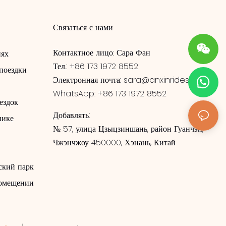
Связаться с нами
Контактное лицо: Сара Фан
иях
Тел.: +86 173 1972 8552
поездки
Электронная почта:
sara@anxinrides.com
WhatsApp: +86 173 1972 8552
ездок
Добавлять:
нике
№ 57, улица Цзыцзиншань, район Гуанчэн,
Чжэнчжоу 450000, Хэнань, Китай
ский парк
помещении